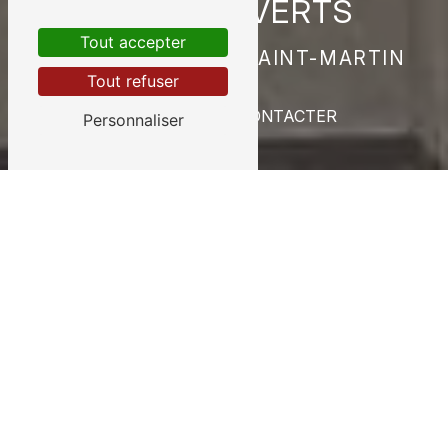
ESPACES VERTS
Tout accepter
BERTSCH & FILS À SAINT-MARTIN
Tout refuser
NOUS CONTACTER
Personnaliser
SOLUTIONS SUR MESURE ADAPTÉES
À VOTRE BUDGET
ENTRETIEN D'ESPACES
VERTS
Depuis plus de
30 ans
,
Bertsch & Fils
met son
savoir
-
faire
au service de l'entretien des
espaces verts pour
particuliers
,